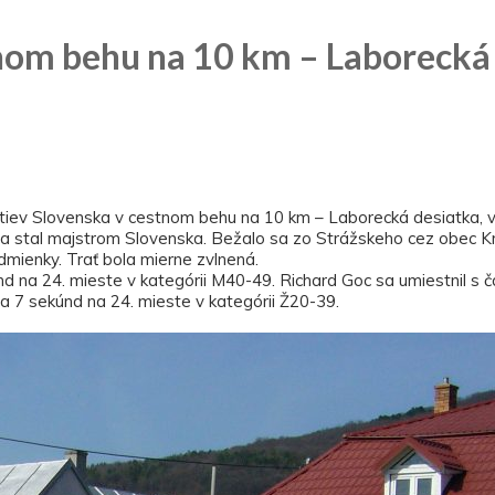
nom behu na 10 km – Laborecká 
tiev Slovenska v cestnom behu na 10 km – Laborecká desiatka, v
 sa stal majstrom Slovenska. Bežalo sa zo Strážskeho cez obec Kr
odmienky. Trať bola mierne zvlnená.
nd na 24. mieste v kategórii M40-49. Richard Goc sa umiestnil s
a 7 sekúnd na 24. mieste v kategórii Ž20-39.