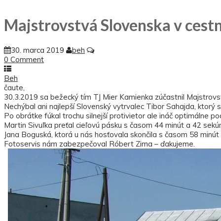
Majstrovstvá Slovenska v cest
30. marca 2019
beh
0 Comment
Beh
čaute,
30.3.2019 sa bežecký tím TJ Mier Kamienka zúčastnil Majstrovs
Nechýbal ani najlepší Slovenský vytrvalec Tibor Sahajda, ktorý
Po obrátke fúkal trochu silnejší protivietor ale ináč optimálne p
Martin Sivuľka preťal cieľovú pásku s časom 44 minút a 42 sekú
Jana Boguská, ktorá u nás hosťovala skončila s časom 58 minút 
Fotoservis nám zabezpečoval Róbert Zima – ďakujeme.