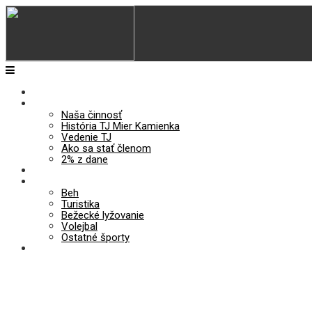
Úvod
O nás
Naša činnosť
História TJ Mier Kamienka
Vedenie TJ
Ako sa stať členom
2% z dane
Aktuality
Odiely
Beh
Turistika
Bežecké lyžovanie
Volejbal
Ostatné športy
Kontakt