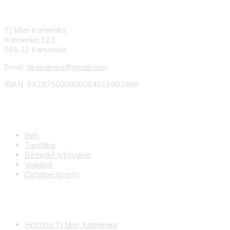
KONTAKT
TJ Mier Kamienka
Kamienka 123
065 32 Kamienka
Email:
tjkamienka@gmail.com
IBAN: SK2875000000004016903499
NAŠE ODIELY
Beh
Turistika
Bežecké lyžovanie
Volejbal
Ostatné športy
ĎALŠIE INFO
História TJ Mier Kamienka