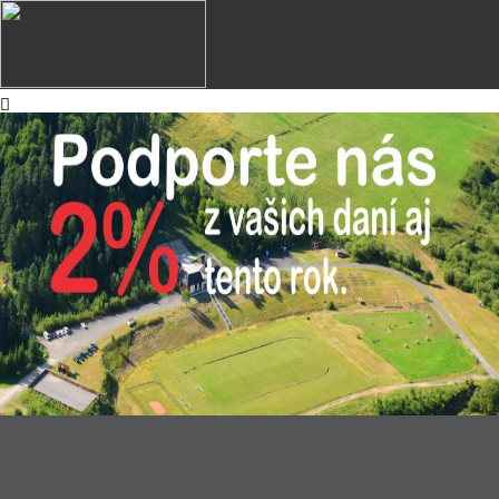
Úvod
O nás
Naša činnosť
História TJ Mier Kamienka
Vedenie TJ
Ako sa stať členom
2% z dane
Aktuality
Odiely
Beh
Turistika
Bežecké lyžovanie
Volejbal
Ostatné športy
Kontakt