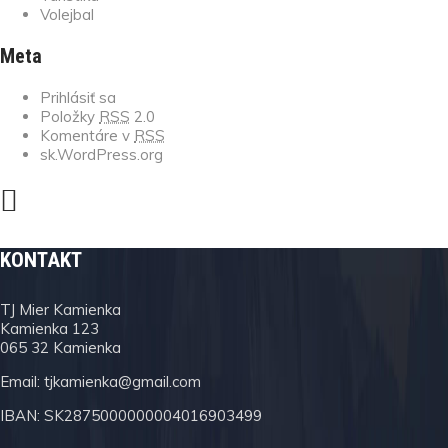
Volejbal
Meta
Prihlásiť sa
Položky
RSS
2.0
Komentáre v
RSS
sk.WordPress.org
KONTAKT
TJ Mier Kamienka
Kamienka 123
065 32 Kamienka
Email:
tjkamienka@gmail.com
IBAN: SK2875000000004016903499