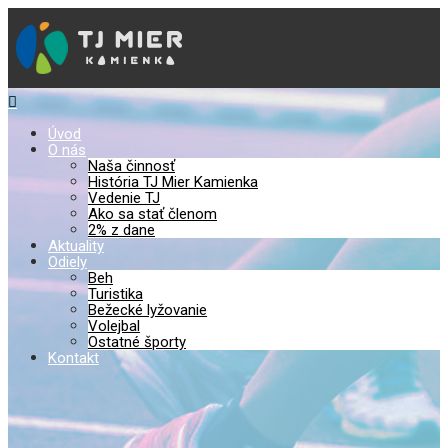
Úvod
O nás
Naša činnosť
História TJ Mier Kamienka
Vedenie TJ
Ako sa stať členom
2% z dane
Aktuality
Odiely
Beh
Turistika
Bežecké lyžovanie
Volejbal
Ostatné športy
Kontakt