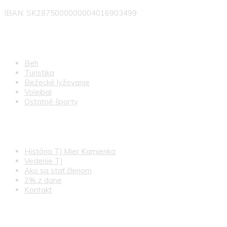
IBAN: SK2875000000004016903499
NAŠE ODIELY
Beh
Turistika
Bežecké lyžovanie
Volejbal
Ostatné športy
ĎALŠIE INFO
História TJ Mier Kamienka
Vedenie TJ
Ako sa stať členom
2% z dane
Kontakt
OSTAŇME V KONTAKTE