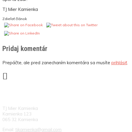
TJ Mier Kamienka
Zdieľať článok
Pridaj komentár
Prepáčte, ale pred zanechaním komentára sa musíte
prihlásiť
.
KONTAKT
TJ Mier Kamienka
Kamienka 123
065 32 Kamienka
Email:
tjkamienka@gmail.com