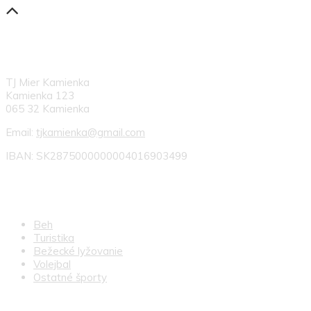
KONTAKT
TJ Mier Kamienka
Kamienka 123
065 32 Kamienka
Email:
tjkamienka@gmail.com
IBAN: SK2875000000004016903499
NAŠE ODIELY
Beh
Turistika
Bežecké lyžovanie
Volejbal
Ostatné športy