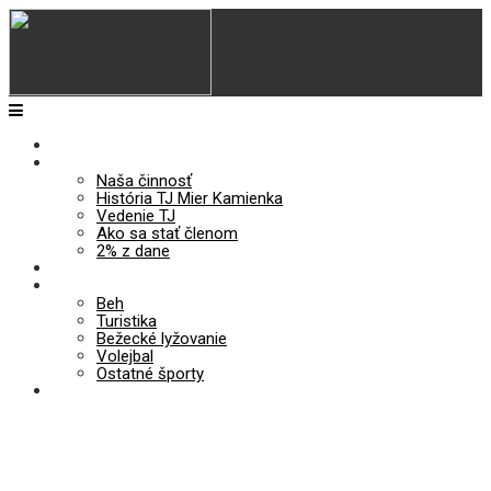
Úvod
O nás
Naša činnosť
História TJ Mier Kamienka
Vedenie TJ
Ako sa stať členom
2% z dane
Aktuality
Odiely
Beh
Turistika
Bežecké lyžovanie
Volejbal
Ostatné športy
Kontakt